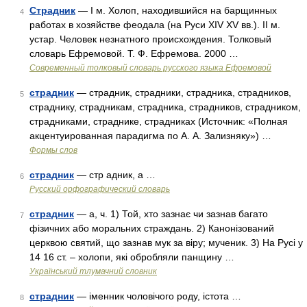
Страдник
— I м. Холоп, находившийся на барщинных
4
работах в хозяйстве феодала (на Руси XIV XV вв.). II м.
устар. Человек незнатного происхождения. Толковый
словарь Ефремовой. Т. Ф. Ефремова. 2000 …
Современный толковый словарь русского языка Ефремовой
страдник
— страдник, страдники, страдника, страдников,
5
страднику, страдникам, страдника, страдников, страдником,
страдниками, страднике, страдниках (Источник: «Полная
акцентуированная парадигма по А. А. Зализняку») …
Формы слов
страдник
— стр адник, а …
6
Русский орфографический словарь
страдник
— а, ч. 1) Той, хто зазнає чи зазнав багато
7
фізичних або моральних страждань. 2) Канонізований
церквою святий, що зазнав мук за віру; мученик. 3) На Русі у
14 16 ст. – холопи, які обробляли панщину …
Український тлумачний словник
страдник
— іменник чоловічого роду, істота …
8