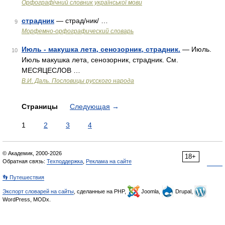
Орфографічний словник української мови
страдник
— страд/ник/ …
9
Морфемно-орфографический словарь
Июль - макушка лета, сенозорник, страдник.
— Июль.
10
Июль макушка лета, сенозорник, страдник. См.
МЕСЯЦЕСЛОВ …
В.И. Даль. Пословицы русского народа
Страницы
Следующая
→
1
2
3
4
© Академик, 2000-2026
18+
Обратная связь:
Техподдержка
,
Реклама на сайте
👣 Путешествия
Экспорт словарей на сайты
, сделанные на PHP,
Joomla,
Drupal,
WordPress, MODx.