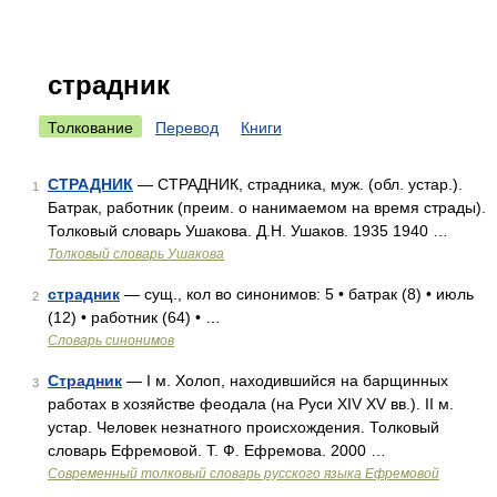
страдник
Толкование
Перевод
Книги
СТРАДНИК
— СТРАДНИК, страдника, муж. (обл. устар.).
1
Батрак, работник (преим. о нанимаемом на время страды).
Толковый словарь Ушакова. Д.Н. Ушаков. 1935 1940 …
Толковый словарь Ушакова
страдник
— сущ., кол во синонимов: 5 • батрак (8) • июль
2
(12) • работник (64) • …
Словарь синонимов
Страдник
— I м. Холоп, находившийся на барщинных
3
работах в хозяйстве феодала (на Руси XIV XV вв.). II м.
устар. Человек незнатного происхождения. Толковый
словарь Ефремовой. Т. Ф. Ефремова. 2000 …
Современный толковый словарь русского языка Ефремовой